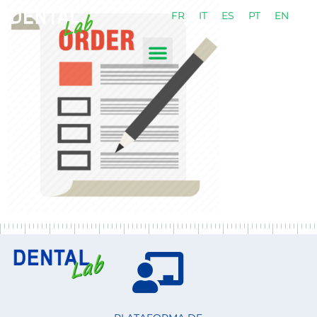
FR
IT
ES
PT
EN