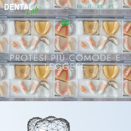
FR
IT
ES
PT
PROTESI PIÙ COMODE E
LEGGERE