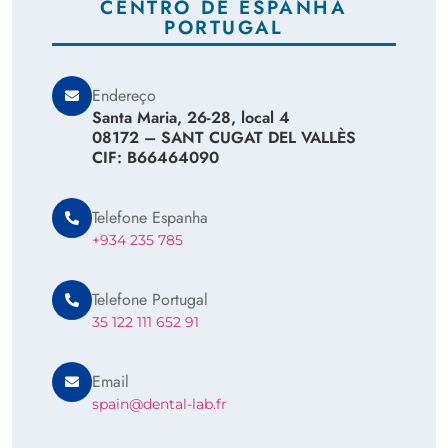
CENTRO DE ESPANHA
PORTUGAL
Endereço
Santa Maria, 26-28, local 4
08172 – SANT CUGAT DEL VALLÈS
CIF: B66464090
Telefone Espanha
+934 235 785
Telefone Portugal
35 122 111 652 91
Email
spain@dental-lab.fr