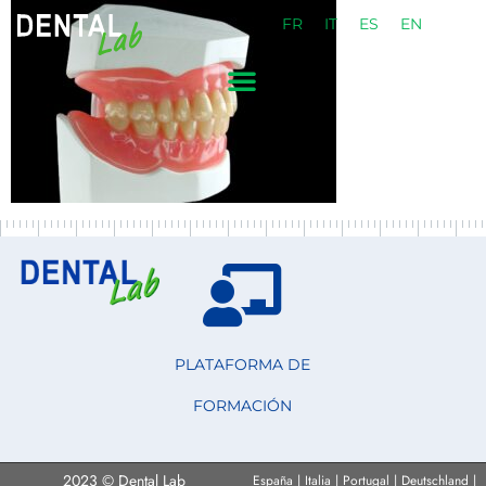
FR
IT
ES
EN
PLATAFORMA DE
FORMACIÓN
2023 © Dental Lab
España | Italia | Portugal | Deutschland |