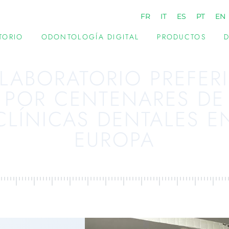
FR
IT
ES
PT
EN
TORIO
ODONTOLOGÍA DIGITAL
PRODUCTOS
D
 LABORATORIO PREFER
POR CENTENARES DE
CLÍNICAS DENTALES E
EUROPA