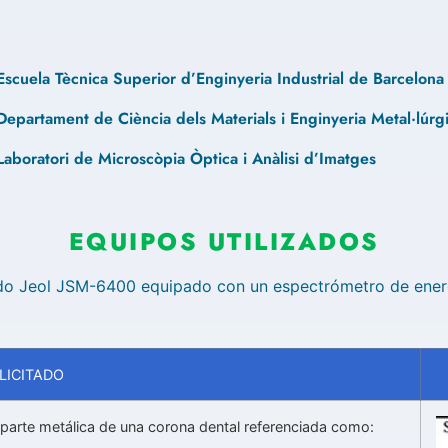
Escuela Tècnica Superior d’Enginyeria Industrial de Barcelona
Departament de Ciència dels Materials i Enginyeria Metal·lúr
Laboratori de Microscòpia Òptica i Anàlisi d’Imatges
EQUIPOS UTILIZADOS
ido Jeol JSM-6400 equipado con un espectrómetro de energí
LICITADO
a parte metálica de una corona dental referenciada como: