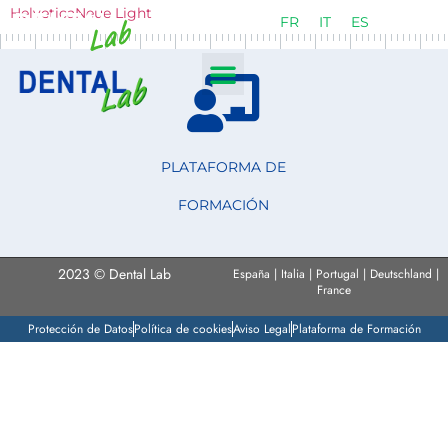
HelveticaNeue Light
FR
IT
ES
PLATAFORMA DE
FORMACIÓN
2023 © Dental Lab
España | Italia | Portugal | Deutschland |
France
Protección de Datos
Política de cookies
Aviso Legal
Plataforma de Formación