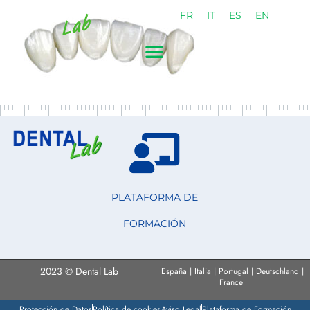
FR
IT
ES
EN
PLATAFORMA DE
FORMACIÓN
2023 © Dental Lab
España | Italia | Portugal | Deutschland |
France
Protección de Datos
Política de cookies
Aviso Legal
Plataforma de Formación