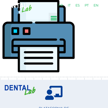
FR
IT
ES
PT
EN