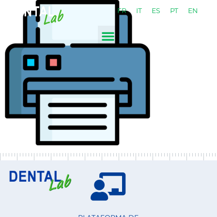
FR
IT
ES
PT
EN